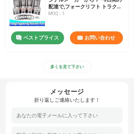
配達で,フォークリフト トラクタ
ー用のディーゼルエンジンピス
MOQ：1
シリンダーヘッドとバルブシステムの組立
トンシリンダーキット
計時器列車の組立
ベストプライス
お問い合わせ
ピストンと接続棒の組立
多くを見て下さい
クランク軸 アセンブリ
メッセージ
フライホイール組成
折り返しご連絡いたします！
燃料供給システムの組成
巡回 グループ 集会