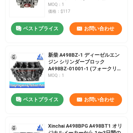
気筒
MOQ：1
価格：$117
わたしたち に つい て
ベストプライス
お問い合わせ
工場 ツアー
品質管理
新柴 A498BZ-1 ディーゼルエン
ジン シリンダーブロック
A498BZ-01001-1 (フォークリフ
連絡 ください
ト、ローダー、掘削機用)
MOQ：1
引金 を 求め て ください
ベストプライス
お問い合わせ
エンジン組成
Xinchai A498BPG A498BT1 オリ
エンジンブロック組立とアクセサリー
ジナルメーカーから 1〜3日間の