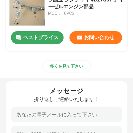
ーゼルエンジン部品
MOQ：10PCS
シリンダーヘッドとバルブシステムの組立
計時器列車の組立
ベストプライス
お問い合わせ
ピストンと接続棒の組立
多くを見て下さい
クランク軸 アセンブリ
メッセージ
フライホイール組成
折り返しご連絡いたします！
燃料供給システムの組成
巡回 グループ 集会