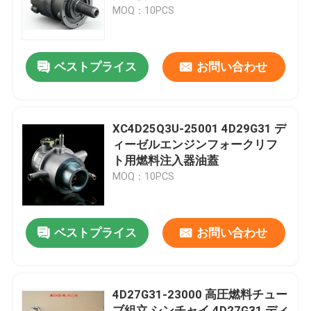
MOQ：10PCS
わたしたち に つい て
ベストプライス
お問い合わせ
工場 ツアー
品質管理
XC4D25Q3U-25001 4D29G31 デ
ィーゼルエンジンフォークリフ
ト用燃料注入器油蓋
連絡 ください
MOQ：10PCS
引金 を 求め て ください
ベストプライス
お問い合わせ
エンジン組成
4D27G31-23000 高圧燃料チュー
エンジンブロック組立とアクセサリー
ブ組立 シンチャイ 4D27G31 ディ