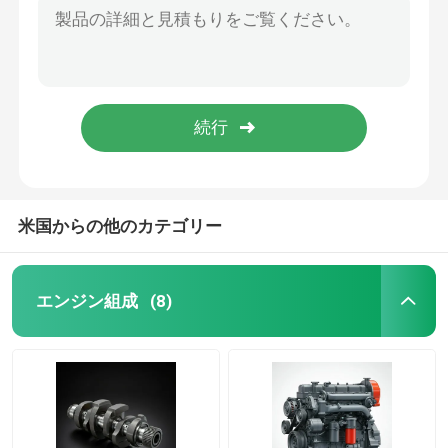
GB/T5782-M8x55mm 4D29G31 ディーゼルエンジンフォークリフト用のボルトヘックス
シリンダーヘッドとバルブシステムの組立
490B-42100 ゼジアン・シンチャイ 水ポンプフォークリフト部品
490B-42005-1 内水ポンプ ガスケット 軽トラック フォトン・シンチャイ
計時器列車の組立
4908-42006 4D29G31 ディーゼルエンジンフォークリフト用水ポンプのクラップボード
490B-42007-1 水ポンプ・クラップボード・ガスケット・ディーゼルエンジン部品
ピストンと接続棒の組立
米国からの他のカテゴリー
クランク軸 アセンブリ
エンジン組成
(8)
フライホイール組成
燃料供給システムの組成
巡回 グループ 集会