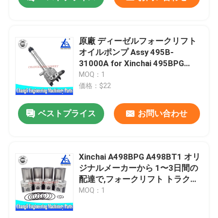
原廠 ディーゼルフォークリフト
オイルポンプ Assy 495B-
31000A for Xinchai 495BPG
A495BPG
MOQ：1
価格：$22
ベストプライス
お問い合わせ
家へ
Xinchai A498BPG A498BT1 オリ
ジナルメーカーから 1〜3日間の
配達で,フォークリフト トラクタ
製品
ー用のディーゼルエンジンピス
MOQ：1
トンシリンダーキット
ビデオ