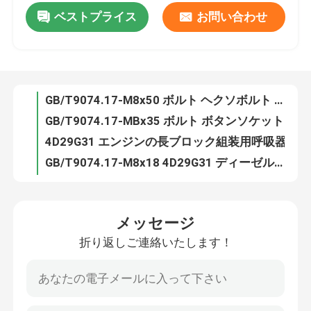
ベストプライス
お問い合わせ
4D32G40-28100 ECUフォークリフトコンピュータ 050843631000B
490B-01073B オイルフィルター ガスケット フィルター オイル シンチャイ C490BPG 部品
わたしたち に つい て
490B-32000B OIフィルター組 シンチャイ 490BT 495BTディーゼルエンジンの部品
GB/T9074.17-M8x50 ボルト ヘクソボルト 全スロードオイル供給システム
工場 ツアー
GB/T9074.17-MBx35 ボルト ボタンソケットスレッド ヘクサボルト
4D29G31 エンジンの長ブロック組装用呼吸器
品質管理
GB/T9074.17-M8x18 4D29G31 ディーゼルエンジンのフォークリフト用のボルト
JBT8870-D25 4D29G31 ディーゼルエンジンフォークリフト用ホースクランプD25
連絡 ください
495B-34014A シンチャイ 4d29g31 ディーゼルエンジンフォークリフトのための空気管
4958-34015 4D29G31 ディーゼルエンジンのフォークリフト部品のためのホースクランプ
引金 を 求め て ください
メッセージ
GB/T5782-M8x75mm ボルト 4D29G31 ディーゼルエンジンフォークリフト
折り返しご連絡いたします！
GB93-8 洗濯機 8 シングルコイルスプリングロック洗濯機 正常型
エンジン組成
GB/T97.1-8 洗濯機プレート 8 グレードA 平面洗濯機 ディーゼル性能部品
490B-41100-6 扇風機フォークリフト冷却扇風機刃冷却システム
エンジンブロック組立とアクセサリー
490B-41003-3 扇風機ブロック シンチャイ エンジン 部品 扇風機 スペーサー パッド