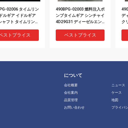
BPG-02006 タイムリン
490BPG-02003 燃料注入ポ
49
イドルギア イドルギア
ンプタイムギア シンチャイ
デ
シャフト タイムリング
4D29G31 ディーゼルエン
ク
 列車組
ジンフォークリフト
Xi
ベストプライス
ベストプライス
について
会社概要
ニュース
会社案内
ケース
品質管理
地図
お問い合わせ
プライバ
BPG-82005 ブリッジギ
GB/T276-6009 ローリング
49
ャフト メインシャフト
ベアリング 6009 深溝ボー
プ