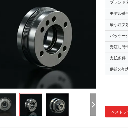
ブランド
モデル番
最小注文
パッケー
受渡し時
支払条件
供給の能
ベストプ