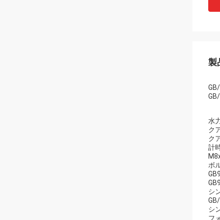
製
GB
GB
水
クア
クア
計
M8
ボル
GB
GB
シ
GB
シン
フォ