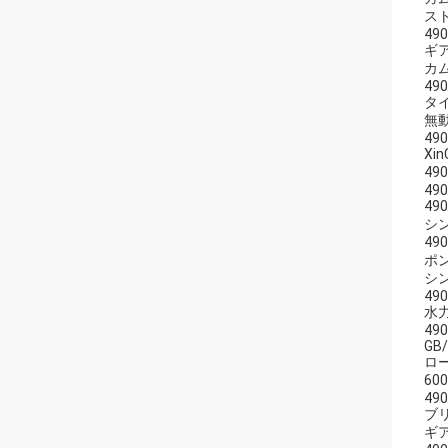
ス
490
ギ
カ
490
タ
無
490
Xi
49
490
49
シン
49
ポン
シン
490
水
490
GB/
ロー
60
490
ブ
ギ