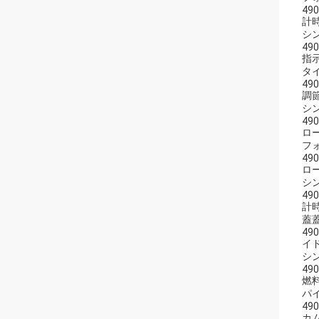
490
計
シン
490
指
タ
490
調
シ
490
ロ
フ
49
ロ
シン
49
計
蓋
490
イ
シン
490
燃
パ
490
カ