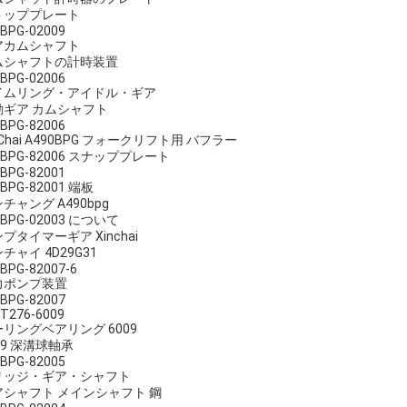
トッププレート
BPG-02009
アカムシャフト
ムシャフトの計時装置
BPG-02006
イムリング・アイドル・ギア
動ギア カムシャフト
BPG-82006
nChai A490BPG フォークリフト用 バフラー
0BPG-82006 スナッププレート
BPG-82001
0BPG-82001 端板
チャング A490bpg
0BPG-02003 について
プタイマーギア Xinchai
チャイ 4D29G31
BPG-82007-6
力ポンプ装置
BPG-82007
T276-6009
リングベアリング 6009
09 深溝球軸承
BPG-82005
リッジ・ギア・シャフト
アシャフト メインシャフト 鋼