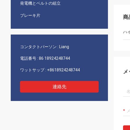
発電機とベルトの組立
ブレーキ片
商
ハ
コンタクトパーソン :
Liang
電話番号 :
86 18924248744
ワットサップ :
+8618924248744
メ
連絡先