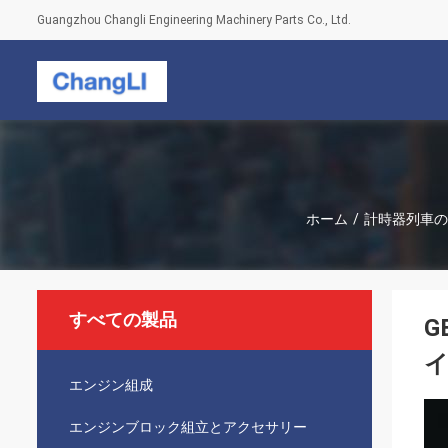
Guangzhou Changli Engineering Machinery Parts Co., Ltd.
ホーム
/
計時器列車の
すべての製品
G
エンジン組成
エンジンブロック組立とアクセサリー