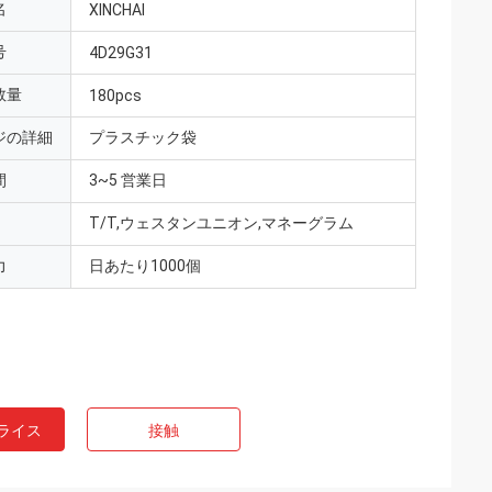
名
XINCHAI
号
4D29G31
数量
180pcs
ジの詳細
プラスチック袋
間
3~5 営業日
T/T,ウェスタンユニオン,マネーグラム
力
日あたり1000個
ライス
接触