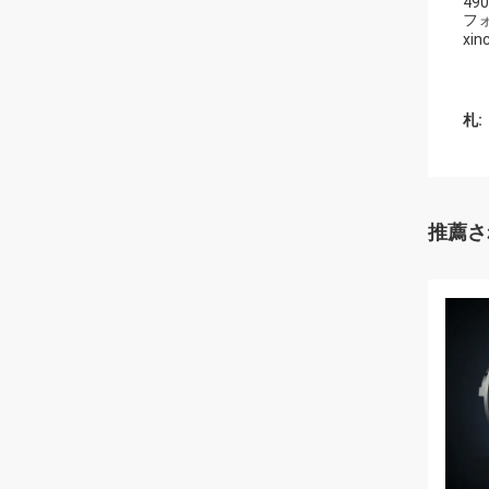
490
フ
xi
札:
推薦さ