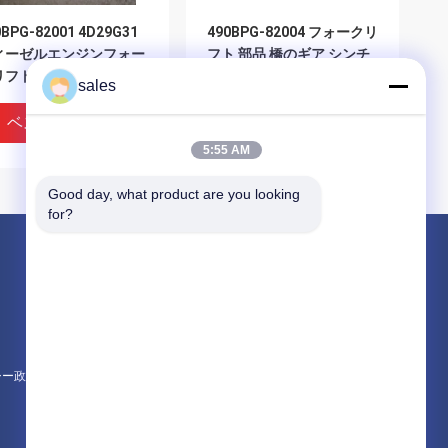
0BPG-82001 4D29G31
490BPG-82004 フォークリ
ィーゼルエンジンフォー
フト 部品 橋のギア シンチ
リフトのための端板
ャイ
sales
nchang A490bpg
ベストプライス
ベストプライス
5:55 AM
Good day, what product are you looking 
for?
製品
エンジン組成
エンジンブロック組立とアクセサリー
シリンダーヘッドとバルブシステムの組立
シー政策
すべてのカテゴリー
0BPG-82007-6 水力ポン
490BPG-82006 XinChai
ギア 計時ギア 列車組
A490BPG バッフルフォー