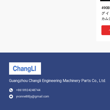
490
グ 
カム
ギア
Guangzhou Changli Engineering Machinery Parts Co., Ltd.
+8618924248744
yvonne88ljy@gmail.com
490
アシ