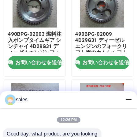
わたしたち に つい て
490BPG-02003 燃料注
490BPG-02009
工場 ツアー
入ポンプタイムギア シ
4D29G31 ディーゼル
ンチャイ 4D29G31 デ
エンジンのフォークリ
ィーゼルエンジンフォ
フト用のカムシャフト
品質管理
ークリフト
タイミングギア
お問い合わせを送信
お問い合わせを送信
連絡 ください
引金 を 求め て ください
sales
エンジン組成
12:26 PM
エンジンブロック組立とアクセサリー
Good day, what product are you looking 