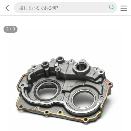
2
/
3