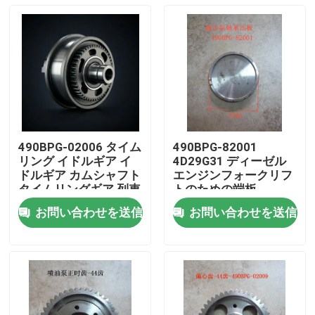
490BPG-02006 タイム
490BPG-82001
リング イドルギア イ
4D29G31 ディーゼル
ドルギア カムシャフト
エンジンフォークリフ
タイムリングギア 列車
トのための端板
組
Xinchang A490bpg
お問い合わせを送信
お問い合わせを送信
家へ
製品
ビデオ