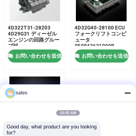
わたしたち に つい て
4D322T31-28203
4D32G40-28100 ECU
4D29G31 ディーゼル
フォークリフトコンピ
工場 ツアー
エンジンの回路グルー
ュータ
プ組
050843631000B
お問い合わせを送信
お問い合わせを送信
品質管理
連絡 ください
sales
引金 を 求め て ください
エンジン組成
10:45 AM
Good day, what product are you looking 
エンジンブロック組立とアクセサリー
for?
4D27G40-28200A