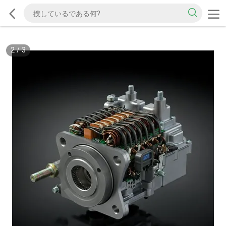
2
/
3