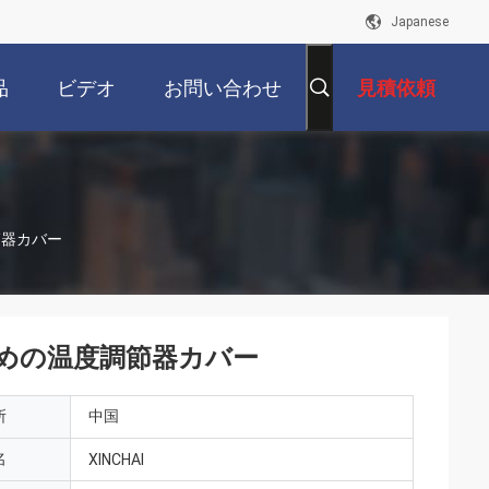
Japanese
品
ビデオ
お問い合わせ
見積依頼
節器カバー
のための温度調節器カバー
所
中国
名
XINCHAI