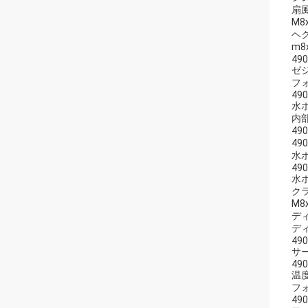
扇
M8
ヘク
m8
490
ゼ
フ
490
水
内
49
490
水
490
水
ク
M8
デ
デ
490
サ
490
温
フォ
490