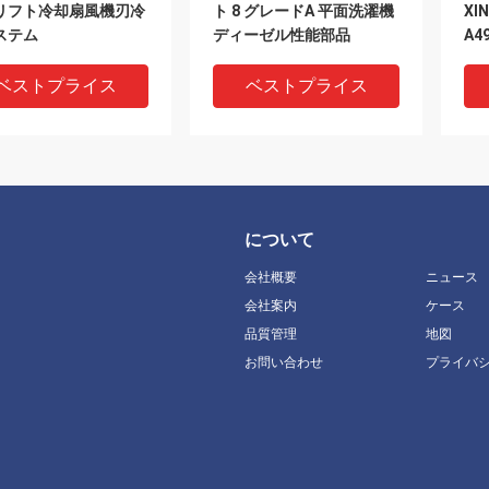
リフト冷却扇風機刃冷
ト 8 グレードA 平面洗濯機
XI
ステム
ディーゼル性能部品
A4
ベストプライス
ベストプライス
について
会社概要
ニュース
会社案内
ケース
品質管理
地図
お問い合わせ
プライバ
93-8 スプリングウォッ
平面洗濯機 GB97.1-8 洗濯
49
 8 ステンレス鋼 シン
機 8 グレードA 平面洗濯機
サ
コイル スプリングロッ
ォッシャー