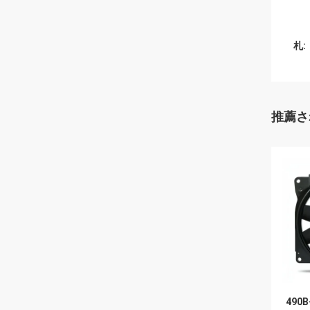
札:
推薦さ
490