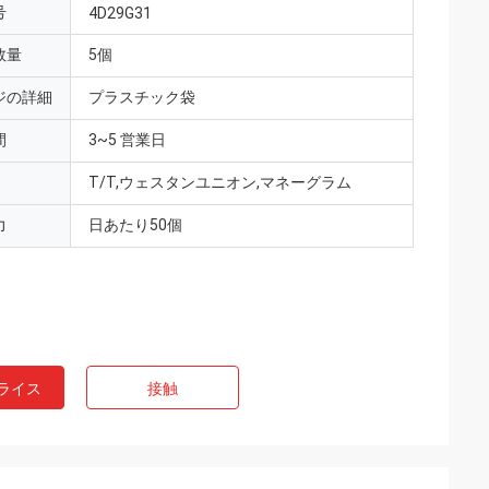
号
4D29G31
数量
5個
ジの詳細
プラスチック袋
間
3~5 営業日
T/T,ウェスタンユニオン,マネーグラム
力
日あたり50個
ライス
接触