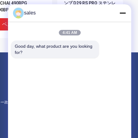
NCHAI 490BPG
ンプ D29 RS PRO ステンレ
90BPG C490BPG
ス鋼 亜鉛付鋼 ボルトヘッ
sales
ド
ベストプライス
ベストプライス
4:41 AM
Good day, what product are you looking 
for?
製品
エンジン組成
エンジンブロック組立とアクセサリー
シリンダーヘッドとバルブシステムの組立
シー政策
すべてのカテゴリー
0B-43009-1 温度計セン
490B-43001 シンチャイエ
ー 水温センサー
ンジン部品のための温度調
節器カバー