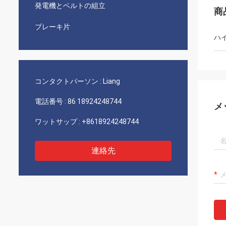
発電機とベルトの組立
商
ブレーキ片
ハ
コンタクトパーソン :
Liang
電話番号 :
86 18924248744
メ
ワットサップ :
+8618924248744
連絡先