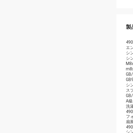
製
49
エ
シン
シン
M8
m8
GB
GB
シ
ス
GB
A
洗
490
フ
扇風
490
シ