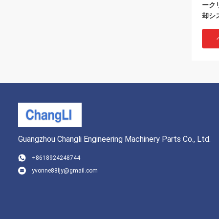
ーク
却シ
Guangzhou Changli Engineering Machinery Parts Co., Ltd.
+8618924248744
yvonne88ljy@gmail.com
GB/
シャー
グル
クウ