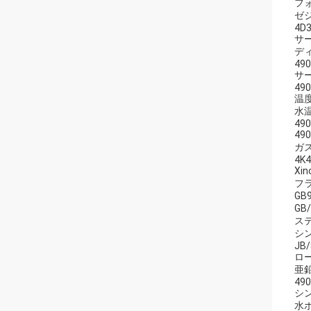
フ
ゼ
4D3
サ
デ
490
サ
490
温
水
490
49
ガ
4K4
Xi
フラ
GB
GB
ス
シ
JB/
ロ
亜
490
シン
水