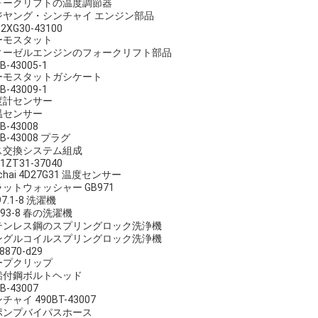
ォークリフトの温度調節器
ジヤング・シンチャイ エンジン部品
2XG30-43100
ーモスタット
ィーゼルエンジンのフォークリフト部品
B-43005-1
ーモスタットガシケート
B-43009-1
度計センサー
温センサー
B-43008
0B-43008 プラグ
ス交換システム組成
1ZT31-37040
nchai 4D27G31 温度センサー
ットウォッシャー GB971
97.1-8 洗濯機
/93-8 春の洗濯機
テンレス鋼のスプリングロック洗浄機
ングルコイルスプリングロック洗浄機
8870-d29
ープクリップ
鉛付鋼ボルトヘッド
B-43007
チャイ 490BT-43007
ポンプバイパスホース