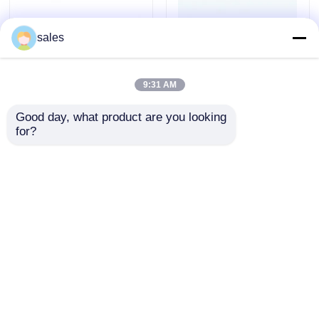
sales
9:31 AM
Good day, what product are you looking 
for?
GB/T5783-M12x28 ボ
GB93-12 洗濯機 高性
ルト 4D29G31 ディー
能エンジン スタート組
ゼルエンジンフォーク
リフト
お問い合わせを送信
お問い合わせを送信
家へ
ホーム
企業情報
お問い合わせ
Desktop Site
製品
地図
Privacy Policy
ビデオ