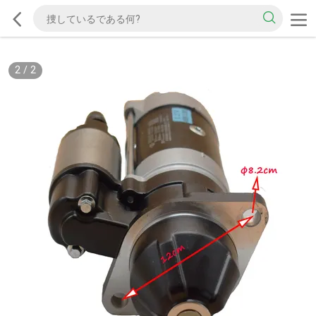
2
/
2