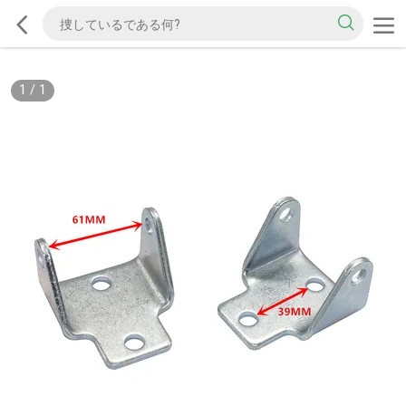
1
/
1