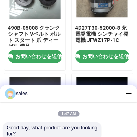
わたしたち に つい て
490B-05008 クランク
4D27T30-52000-8 充
シャフト Vベルト ボル
電発電機 シンチャイ発
工場 ツアー
ト スタート 爪 ディー
電機 JFWZ17P-1C
ゼル 備品
お問い合わせを送信
お問い合わせを送信
品質管理
連絡 ください
sales
引金 を 求め て ください
エンジン組成
1:47 AM
Good day, what product are you looking 
エンジンブロック組立とアクセサリー
for?
GB/T5783-M8X30 ボ
C490B-52009 洗濯機