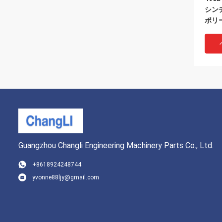
シン
ポリ
Guangzhou Changli Engineering Machinery Parts Co., Ltd.
+8618924248744
yvonne88ljy@gmail.com
C49
供給
イデ