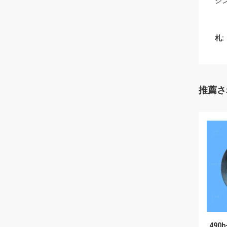
シン
札:
推薦さ
490