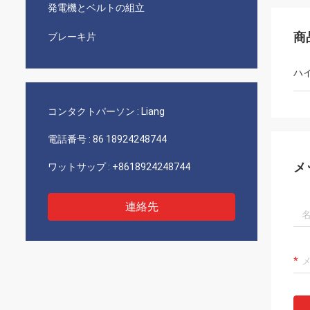
発電機とベルトの組立
商
ブレーキ片
ハ
コンタクトパーソン :
Liang
電話番号 :
86 18924248744
メ
ワットサップ :
+8618924248744
連絡先