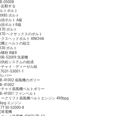
B-05008
を起動する
ベルトボルト
0X85 ボルト
角頭ボルト A級
角頭ボルトB級
X70 ボルト
X70 ヘクサックスのボルト
クスヘッドボルト XINCHAI
電機とベルトの組立
X30 ボルト
螺栓 8級8
90B-52009 洗濯機
料供給システムの組成
ンチャイ・ディーゼル組
7G31-53001-1
整レバー
0B-41002 扇風機のポリー
B-41002
ンチャイ扇風機ベルトポリー
0B-41001 ファンベルト
ォークリフト扇風機ベルトエンジン 490bpg
0bpg エンジン
7T30-52000-8
電発電機