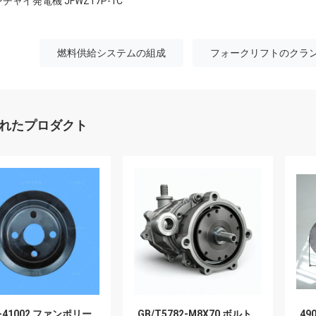
チャイ発電機 JFWZ17P-1C
燃料供給システムの組成
フォークリフトのクラ
れたプロダクト
b-41002 ファンポリー
GB/T5782-M8X70 ボルト
49