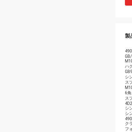
製
49
GB
M1
ハ
GB
シ
ス
M1
6
ス
4D2
シン
シン
490
ク
フ