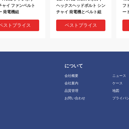
チャイ ファンベルト
ヘックスヘッドボルト シン
フト
ー 発電機組
チャイ 発電機とベルト組
ート
ベストプライス
ベストプライス
について
会社概要
ニュース
会社案内
ケース
品質管理
地図
お問い合わせ
プライバ
0B-52009 洗濯機燃料
GB/T5783-M8X30 ボルト
GB
システム組立 シンチャ
ヘックス ボルト グレード
六
ィーゼル
8.8 発電機とベルト組