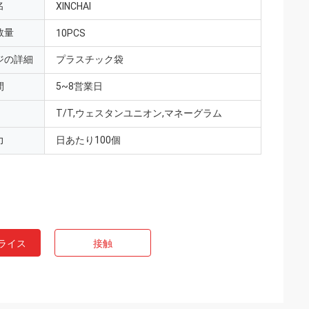
名
XINCHAI
数量
10PCS
ジの詳細
プラスチック袋
間
5~8営業日
T/T,ウェスタンユニオン,マネーグラム
力
日あたり100個
ライス
接触