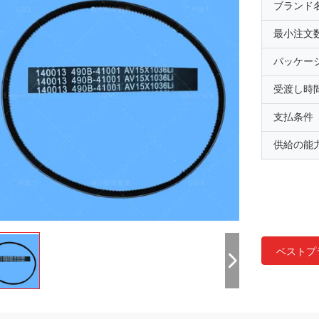
ブランド
最小注文
パッケー
受渡し時
支払条件
供給の能
ベストプ