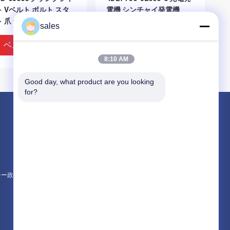
 Vベルト ボルト スタ
電機 シンチャイ発電機
 爪 ディーゼル 備品
JFWZ17P-1C
sales
ベストプライス
ベストプライス
8:10 AM
Good day, what product are you looking 
for?
製品
エンジン組成
エンジンブロック組立とアクセサリー
シリンダーヘッドとバルブシステムの組立
シー政策
すべてのカテゴリー
/T5782-M10X85 ボルト
GB93-10 洗濯機 10 シング
角頭ボルト A級とB級
ルコイルスプリングロック
洗濯機 正常型