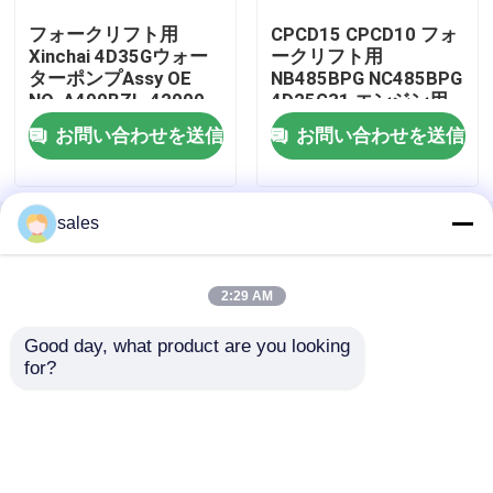
フォークリフト用
CPCD15 CPCD10 フォ
Xinchai 4D35Gウォー
ークリフト用
シリンダーヘッドとバルブシステムの組立
ターポンプAssy OE
NB485BPG NC485BPG
NO. A490BZL-42000
4D25G31 エンジン用
(1ヶ月保証付き)
NA385B-03015 排気バ
計時器列車の組立
お問い合わせを送信
お問い合わせを送信
ルブ
ピストンと接続棒の組立
sales
ホーム
企業情報
お問い合わせ
Desktop Site
地図
Privacy Policy
クランク軸 アセンブリ
2:29 AM
フライホイール組成
Good day, what product are you looking 
品質
エンジン組成
中国工場.Copyright © 2026
for?
Guangzhou Changli Engineering Machinery Parts
Co., Ltd.. All Rights Reserved.
燃料供給システムの組成
巡回 グループ 集会