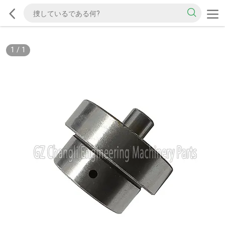
1
/
1