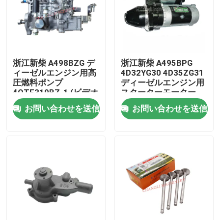
わたしたち に つい て
工場 ツアー
浙江新柴 A498BZG デ
浙江新柴 A495BPG
ィーゼルエンジン用高
4D32YG30 4D35ZG31
圧燃料ポンプ
ディーゼルエンジン用
品質管理
4QTF319BZ-1 (ビデオ
スターターモーター
による出荷前検査付
お問い合わせを送信
お問い合わせを送信
き)
連絡 ください
引金 を 求め て ください
エンジン組成
エンジンブロック組立とアクセサリー