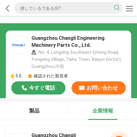
Guangzhou Changli Engineering
Machinery Parts Co., Ltd.
No. 4, Longxing Southeast Erheng Road,
Yongxing Village, Taihe Town, Baiyun District,
Guangzhou,中国
5.0
確認された製造者
今すぐ電話
お問い合わせ
製品
企業情報
Guangzhou Changli