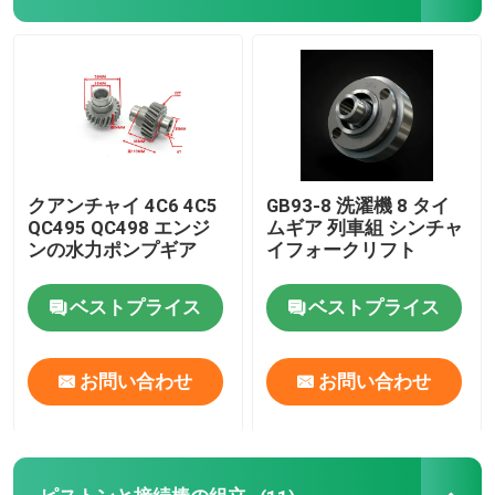
シリンダーヘッドとバルブシステムの組立
計時器列車の組立
ピストンと接続棒の組立
クアンチャイ 4C6 4C5
GB93-8 洗濯機 8 タイ
QC495 QC498 エンジ
ムギア 列車組 シンチャ
ンの水力ポンプギア
イフォークリフト
クランク軸 アセンブリ
ベストプライス
ベストプライス
フライホイール組成
お問い合わせ
お問い合わせ
燃料供給システムの組成
巡回 グループ 集会