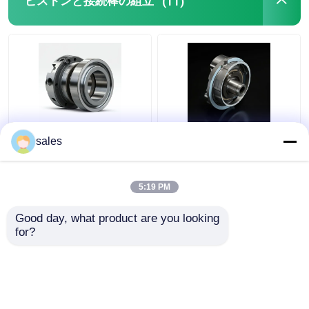
ピストンと接続棒の組立
(11)
石油供給システム
冷却システム
スターター アセンブリ
4D29G31-04003 ヘリ
4D29G31-04100 高性
sales
フォークリフト用の第2
能ディーゼルフォーク
発電機とベルトの組立
圧縮リング 3.5 トン
リフト用オイルリング
4t
5:19 PM
ベストプライス
ベストプライス
ブレーキ片
Good day, what product are you looking 
for?
お問い合わせ
お問い合わせ