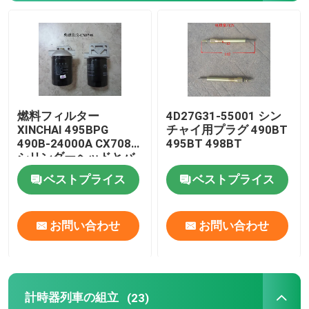
わたしたち に つい て
工場 ツアー
燃料フィルター
4D27G31-55001 シン
品質管理
XINCHAI 495BPG
チャイ用プラグ 490BT
490B-24000A CX7085
495BT 498BT
シリンダーヘッドとバ
連絡 ください
ルブシステム
ベストプライス
ベストプライス
引金 を 求め て ください
お問い合わせ
お問い合わせ
エンジン組成
計時器列車の組立
(23)
エンジンブロック組立とアクセサリー