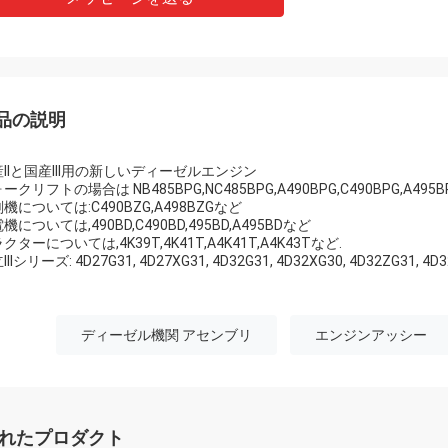
品の説明
IIと国産III用の新しいディーゼルエンジン
ークリフトの場合は NB485BPG,NC485BPG,A490BPG,C490BPG,A495BP
機については:C490BZG,A498BZGなど
機については,490BD,C490BD,495BD,A495BDなど
クターについては,4K39T,4K41T,A4K41T,A4K43Tなど.
IIシリーズ: 4D27G31, 4D27XG31, 4D32G31, 4D32XG30, 4D32ZG31, 4D
ディーゼル機関 アセンブリ
エンジンアッシー
れたプロダクト