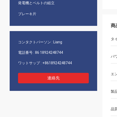
発電機とベルトの組立
ブレーキ片
商
タ
コンタクトパーソン :
Liang
電話番号 :
86 18924248744
パ
ワットサップ :
+8618924248744
エ
連絡先
製
品