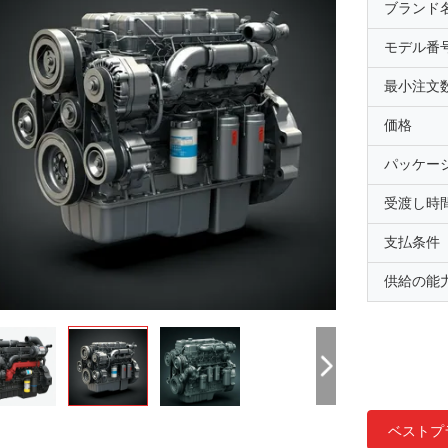
ブランド
モデル番
最小注文
価格
パッケー
受渡し時
支払条件
供給の能
ベストプ