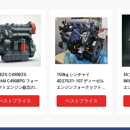
BZG C490BZG
150kg シンチャイ
3
HAI C490BPG フォー
4D27G31-107 ディーゼル
8
フトエンジン組立のた
エンジンフォークリフト 放
エン
エンジンアシ
出 電力効率 材料処理
4D
ベストプライス
ベストプライス