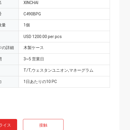
名
XINCHAI
号
C490BPG
数量
1個
USD 1200.00 per pcs
ジの詳細
木製ケース
間
3~5 営業日
T/T,ウェスタンユニオン,マネーグラム
力
1日あたりの10 PC
ライス
接触