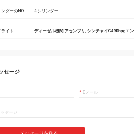
リンダーのNO
4 シリンダー
イライト
ディーゼル機関 アセンブリ
,
シンチャイC490bpgエ
ッセージ
メッセージを送る