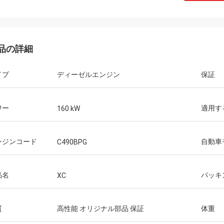
品の詳細
イプ
ディーゼルエンジン
保証
ワー
適用す
160 kW
ンジンコード
自動車
C490BPG
品名
パッキ
XC
質
高性能 オリジナル部品 保証
体重