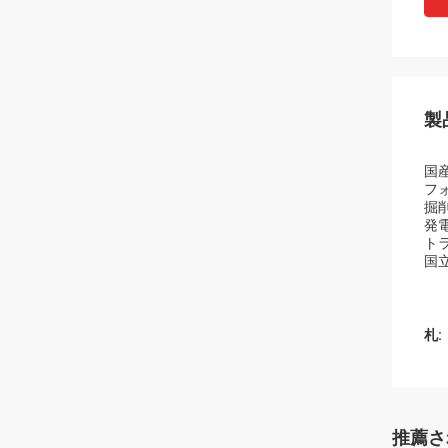
製
国産
フォ
掘削
発電
トラ
国立I
札:
推薦さ