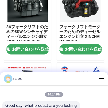
わたしたち に つい て
36フォークリフトのた
フォークリフトモータ
工場 ツアー
めの8KWシンチャイデ
ーのためのディーゼル
ィーゼルエンジン組立
エンジン組立 XINCHAI
XINCHAI 4D29G31-
C490BPG
品質管理
017
お問い合わせを送信
お問い合わせを送信
連絡 ください
引金 を 求め て ください
sales
エンジン組成
10:14 PM
エンジンブロック組立とアクセサリー
Good day, what product are you looking 