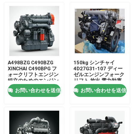
A498BZG C490BZG
150kg シンチャイ
XINCHAI C490BPG フ
4D27G31-107 ディー
ォークリフトエンジン
ゼルエンジンフォーク
組立のためのエンジン
リフト 放出 電力効率
アシ
材料処理
お問い合わせを送信
お問い合わせを送信
家へ
製品
ビデオ