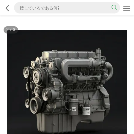
2
/
3